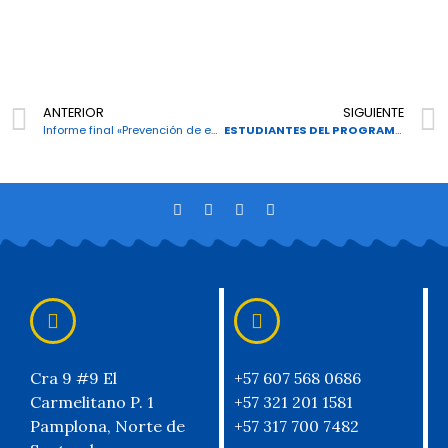
ANTERIOR
SIGUIENTE
Informe final «Prevención de embarazos en adolescentes».
ESTUDIANTES DEL PROGRAMA TÉCNICO AUXILIAR EN ENFERMERÍA, II SEMESTRE, JORNADA DIURNA, DESARROLLARON CLASE PRÁCTICA DE » TOMA DE ELECTROCARDIOGRAMA».
Cra 9 #9 El
+57 607 568 0686
Carmelitano P. 1
+57 321 201 1581
Pamplona, Norte de
+57 317 700 7482