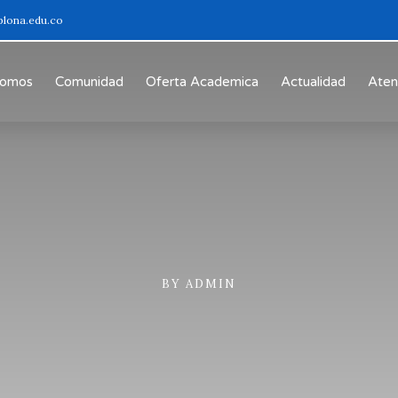
plona.edu.co
Somos
Comunidad
Oferta Academica
Actualidad
Aten
BY
ADMIN