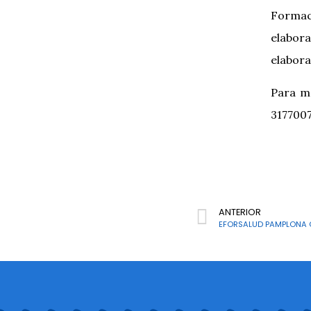
Formac
elabora
elabora
Para ma
317700
ANTERIOR