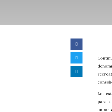
Contin
denomi
recrea
consoli
Los est
para c
importa