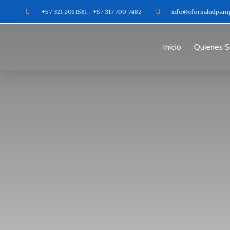
+57 321 201 1581 - +57 317 700 7482
info@eforsaludpam
Inicio
Quienes 