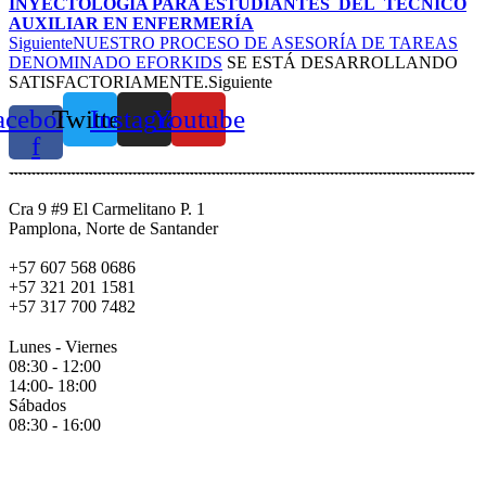
INYECTOLOGIA PARA ESTUDIANTES DEL TÉCNICO
AUXILIAR EN ENFERMERÍA
Siguiente
NUESTRO PROCESO DE ASESORÍA DE TAREAS
DENOMINADO
EFORKIDS
SE ESTÁ DESARROLLANDO
SATISFACTORIAMENTE.
Siguiente
acebook-
Twitter
Instagram
Youtube
f
Cra 9 #9 El Carmelitano P. 1
Pamplona, Norte de Santander
+57 607 568 0686
+57 321 201 1581
+57 317 700 7482
Lunes - Viernes
08:30 - 12:00
14:00- 18:00
Sábados
08:30 - 16:00