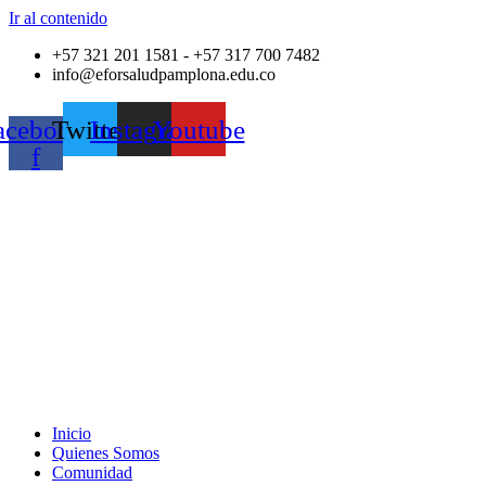
Ir al contenido
+57 321 201 1581 - +57 317 700 7482
info@eforsaludpamplona.edu.co
acebook-
Twitter
Instagram
Youtube
f
Inicio
Quienes Somos
Comunidad